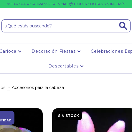
💸 10% OFF POR TRANSFERENCIA | 💳 Hasta 6 CUOTAS SIN INTERÉS
 Carioca
Decoración Fiestas
Celebraciones Es
Descartables
ños
>
Accesorios para la cabeza
SIN STOCK
NTIDAD