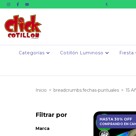
 Inmediata Whatsapp
Categorías
Cotillón Luminoso
Fiesta
Inicio
>
breadcrumbs.fechas-puntuales
>
15 A
Filtrar por
HASTA 30% OFF
COMPRANDO EN CA
Marca