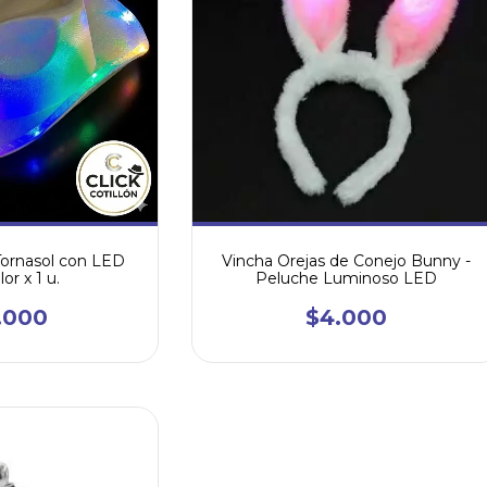
ornasol con LED
Vincha Orejas de Conejo Bunny -
or x 1 u.
Peluche Luminoso LED
.000
$4.000