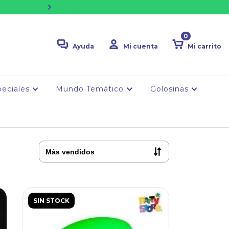
🚚 ENVÍO GRATIS desde $75k | 💳 2 cuot
0
Ayuda
Mi cuenta
Mi carrito
peciales
Mundo Temático
Golosinas
SIN STOCK