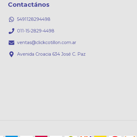
Contactános
5491128294498
011-15-2829-4498
ventas@clickcotillon.com.ar
Avenida Croacia 634 José C. Paz