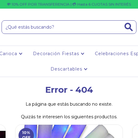
💸 10% OFF POR TRANSFERENCIA | 💳 Hasta 6 CUOTAS SIN INTERÉS
 Carioca
Decoración Fiestas
Celebraciones Es
Descartables
Error - 404
La página que estás buscando no existe.
Quizás te interesen los siguientes productos.
10
%
OFF