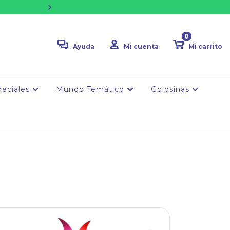
🚚 ENVÍO GRATIS desde $75k | 💳 2 cuot
0
Ayuda
Mi cuenta
Mi carrito
peciales
Mundo Temático
Golosinas