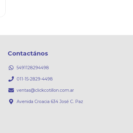
Contactános
5491128294498
011-15-2829-4498
ventas@clickcotillon.com.ar
Avenida Croacia 634 José C. Paz