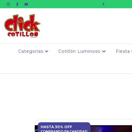
 Inmediata Whatsapp
Categorías
Cotillón Luminoso
Fiesta
HASTA 30% OFF
COMPRANDO EN CANTIDAD